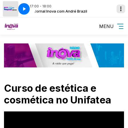
17:00 - 18:00
l
Jornal Inova com André Brazil
MENU
Curso de estética e
cosmética no Unifatea