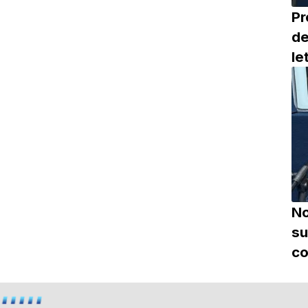
Pr
de
le
No
su
c