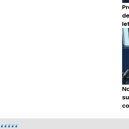
Pr
de
le
No
su
c