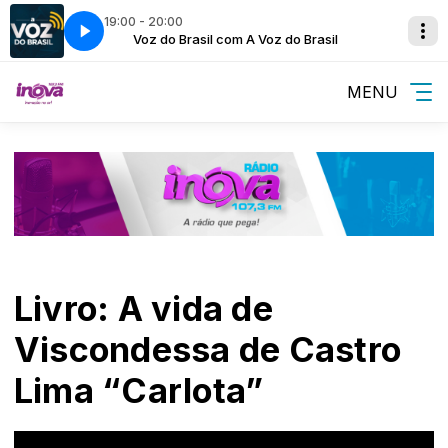
19:00 - 20:00
 Brasil
Luiz
Voz do Brasil com A Voz do Brasil
Fim de Noite com Evandro Luiz
MENU
Livro: A vida de
Viscondessa de Castro
Lima “Carlota”